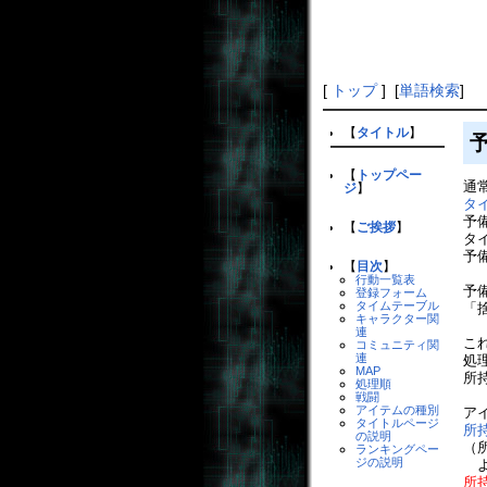
[
トップ
] [
単語検索
]
【
タイトル
】
【
トップペー
通
ジ
】
タ
予
【
ご挨拶
】
タ
予
【
目次
】
行動一覧表
予
登録フォーム
タイムテーブル
「
キャラクター関
連
こ
コミュニティ関
連
処
MAP
所
処理順
戦闘
アイテムの種別
ア
タイトルページ
所
の説明
（
ランキングペー
ジの説明
よ
所