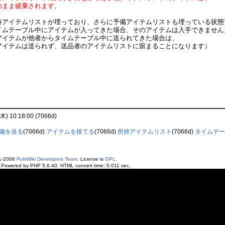
のまま破棄されます。
持アイテムリストが埋っており、さらに予備アイテムリストも埋っている状態
イムテーブル中にアイテムが入ってきた場合、そのアイテムは入手できません
アイテムが他者からタイムテーブル中に送られてきた場合は、
イテムは送られず、送品者のアイテムリストに留まることになります）
(木) 10:18:00 (7066d)
備を送る
(7066d)
アイテムを捨てる
(7066d)
所持アイテムリスト
(7066d)
タイムテー
01-2006
PukiWiki Developers Team
. License is
GPL
.
. Powered by PHP 5.6.40. HTML convert time: 0.011 sec.