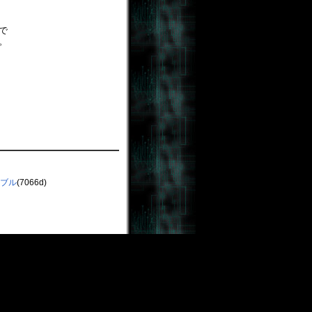
で
。
ブル
(7066d)