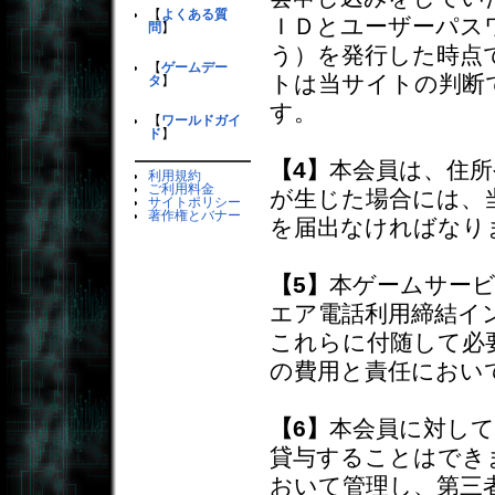
【
よくある質
ＩＤとユーザーパス
問
】
う）を発行した時点
【
ゲームデー
トは当サイトの判断
タ
】
す。
【
ワールドガイ
ド
】
【4】
本会員は、住
利用規約
ご利用料金
が生じた場合には、
サイトポリシー
著作権とバナー
を届出なければなり
【5】
本ゲームサー
エア電話利用締結イ
これらに付随して必
の費用と責任におい
【6】
本会員に対し
貸与することはでき
おいて管理し、第三