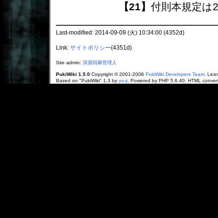
【21】
付則本規定は2
Last-modified: 2014-09-09 (火) 10:34:00 (4352d)
Link:
サイトポリシー
(4351d)
Site admin:
深淵回廊管理人
PukiWiki 1.5.0
Copyright © 2001-2006
PukiWiki Developers Team
. Lice
Based on "PukiWiki" 1.3 by
yu-ji
. Powered by PHP 5.6.40. HTML convert