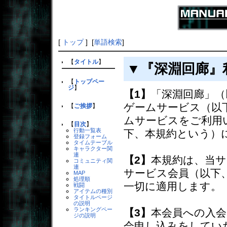
[
トップ
] [
単語検索
]
【
タイトル
】
▼『深淵回廊』
【
トップペー
ジ
】
【1】
「深淵回廊」（
ゲームサービス（以
【
ご挨拶
】
ムサービスをご利用
【
目次
】
行動一覧表
下、本規約という）
登録フォーム
タイムテーブル
キャラクター関
連
【2】
本規約は、当
コミュニティ関
連
サービス会員（以下
MAP
処理順
一切に適用します。
戦闘
アイテムの種別
タイトルページ
の説明
ランキングペー
【3】
本会員への入
ジの説明
会申し込みをしてい