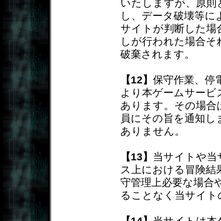
いたしますが、原則
し、データ破壊等に
サイトが判断した場
しが行われた場合そ
破棄されます。
【12】
保守作業、停
より本ゲームサービ
あります。その場合
員にその旨を通知し
ありません。
【13】
当サイトや当
ス上における冒険結
守管理上必要な場合
ることなく当サイト
【14】
当サイトは本