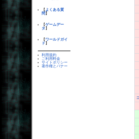
【
よくある質
問
】
【
ゲームデー
タ
】
【
ワールドガイ
ド
】
利用規約
ご利用料金
サイトポリシー
著作権とバナー