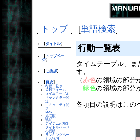
[
トップ
] [
単語検索
]
【
タイトル
】
行動一覧表
【
トップペー
ジ
】
タイムテーブル、ま
す。
【
ご挨拶
】
（
赤色
の領域の部分
【
目次
】
行動一覧表
緑色
の領域の部分
登録フォーム
タイムテーブル
キャラクター関
連
各項目の説明はこの
コミュニティ関
連
MAP
処理順
戦闘
アイテムの種別
タイトルページ
の説明
ランキングペー
ジの説明