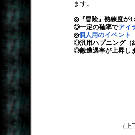
ます。
◎『冒険』熟練度が
◎一定の確率で
アイ
◎
個人用のイベント
◎汎用ハプニング（
◎敵遭遇率が上昇し
（上