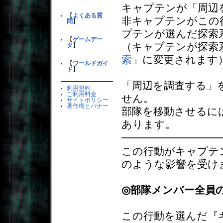
キャプテンが「周辺
【
よくある質
非キャプテンがこの
問
】
プテンが選んだ探索
【
ゲームデー
（キャプテンが探索
タ
】
索
」に変更されます
【
ワールドガイ
ド
】
「周辺を調査する」
利用規約
ご利用料金
せん。
サイトポリシー
著作権とバナー
部隊を移動させるに
あります。
この行動がキャプテ
のような影響を受け
◎部隊メンバー全員
この行動を選んだ『