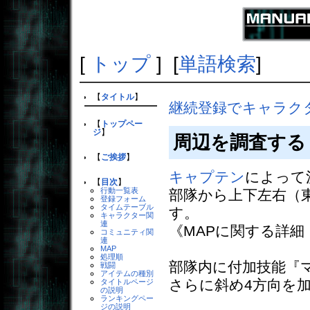
[
トップ
] [
単語検索
]
【
タイトル
】
継続登録でキャラク
【
トップペー
ジ
】
周辺を調査する
【
ご挨拶
】
キャプテン
によって
【
目次
】
行動一覧表
部隊から上下左右（
登録フォーム
タイムテーブル
す。
キャラクター関
連
《MAPに関する詳細
コミュニティ関
連
MAP
処理順
部隊内に付加技能『
戦闘
アイテムの種別
さらに斜め4方向を
タイトルページ
の説明
ランキングペー
ジの説明