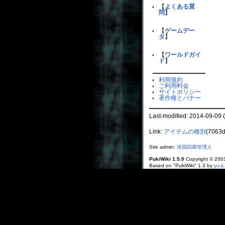
【
よくある質
問
】
【
ゲームデー
タ
】
【
ワールドガイ
ド
】
利用規約
ご利用料金
サイトポリシー
著作権とバナー
Last-modified: 2014-09-09 
Link:
アイテムの種別
(7063d
Site admin:
深淵回廊管理人
PukiWiki 1.5.0
Copyright © 20
Based on "PukiWiki" 1.3 by
yu-ji