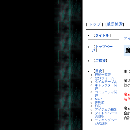
[
トップ
] [
単語検索
]
【
タイトル
】
ア
【
トップペー
ジ
】
【
ご挨拶
】
主
【
目次
】
行動一覧表
登録フォーム
魔
タイムテーブル
他
キャラクター関
連
コミュニティ関
魔
連
装
MAP
処理順
戦闘
魔
アイテムの種別
合
タイトルページ
の説明
合
ランキングペー
ジの説明