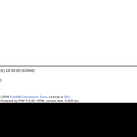
(火) 18:30:00 (4349d)
)
01-2006
PukiWiki Developers Team
. License is
GPL
.
. Powered by PHP 5.6.40. HTML convert time: 0.009 sec.