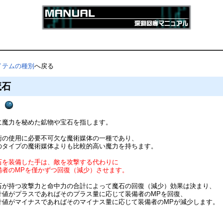
イテムの種別
へ戻る
魔石
に魔力を秘めた鉱物や宝石を指します。
術の使用に必要不可欠な魔術媒体の一種であり、
のタイプの魔術媒体よりも比較的高い魔力を持ちます。
石を装備した手は、敵を攻撃する代わりに
備者のMPを僅かずつ回復（減少）させます。
石が持つ攻撃力と命中力の合計によって魔石の回復（減少）効果は決まり、
計値がプラスであればそのプラス量に応じて装備者のMPを回復、
計値がマイナスであればそのマイナス量に応じて装備者のMPが減少します。