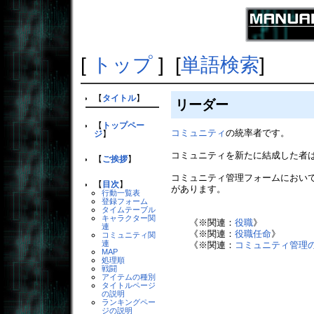
[
トップ
] [
単語検索
]
【
タイトル
】
リーダー
【
トップペー
コミュニティ
の統率者です。
ジ
】
コミュニティを新たに結成した者
【
ご挨拶
】
コミュニティ管理フォームにおい
【
目次
】
があります。
行動一覧表
登録フォーム
タイムテーブル
キャラクター関
《※関連：
役職
》
連
《※関連：
役職任命
》
コミュニティ関
連
《※関連：
コミュニティ管理
MAP
処理順
戦闘
アイテムの種別
タイトルページ
の説明
ランキングペー
ジの説明