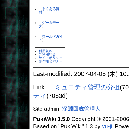
【
よくある質
問
】
【
ゲームデー
タ
】
【
ワールドガイ
ド
】
利用規約
ご利用料金
サイトポリシー
著作権とバナー
Last-modified: 2007-04-05 (木) 10:
Link:
コミュニティ管理の分担
(7
ティ
(7063d)
Site admin:
深淵回廊管理人
PukiWiki 1.5.0
Copyright © 2001-200
Based on "PukiWiki" 1.3 by
yu-ji
. Powe