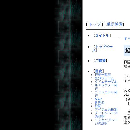
[
トップ
] [
単語検索
]
【
タイトル
】
キ
【
トップペー
ジ
】
【
ご挨拶
】
戦
溜
【
目次
】
行動一覧表
こ
登録フォーム
キ
タイムテーブル
キャラクター関
連
あ
コミュニティ関
5
連
（
MAP
処理順
1
戦闘
アイテムの種別
一
タイトルページ
の説明
消
ランキングペー
出
ジの説明