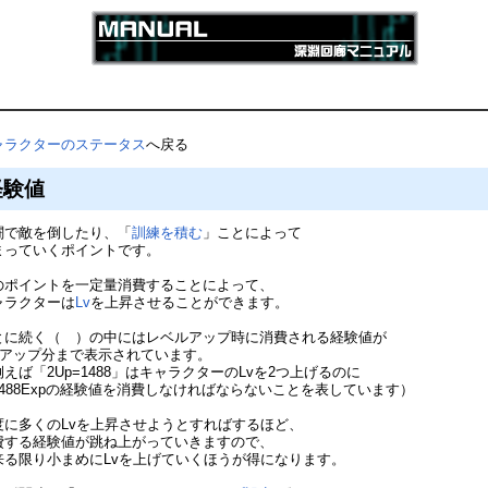
ャラクターのステータス
へ戻る
経験値
闘で敵を倒したり、「
訓練を積む
」ことによって
まっていくポイントです。
のポイントを一定量消費することによって、
ャラクターは
Lv
を上昇させることができます。
とに続く（ ）の中にはレベルアップ時に消費される経験値が
Lvアップ分まで表示されています。
例えば「2Up=1488」はキャラクターのLvを2つ上げるのに
488Expの経験値を消費しなければならないことを表しています）
度に多くのLvを上昇させようとすればするほど、
費する経験値が跳ね上がっていきますので、
来る限り小まめにLvを上げていくほうが得になります。