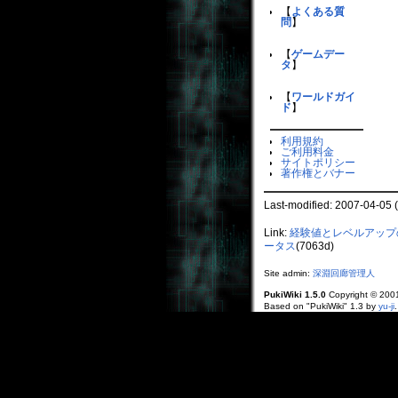
《
【
よくある質
《
問
】
【
ゲームデー
タ
】
【
ワールドガイ
ド
】
利用規約
ご利用料金
サイトポリシー
著作権とバナー
Last-modified: 2007-04-05 
Link:
経験値とレベルアップ
ータス
(7063d)
Site admin:
深淵回廊管理人
PukiWiki 1.5.0
Copyright © 20
Based on "PukiWiki" 1.3 by
yu-ji