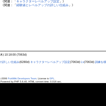
関連：「
キャラクターレベルアップ設定
」》
関連：「
経験値とレベルアップの詳しい仕組み
」》
(木) 10:18:00 (7063d)
の詳しい仕組み
(6280d)
キャラクターレベルアップ設定
(7063d)
Lv
(7063d)
訓練を
01-2006
PukiWiki Developers Team
. License is
GPL
.
. Powered by PHP 5.6.40. HTML convert time: 0.016 sec.