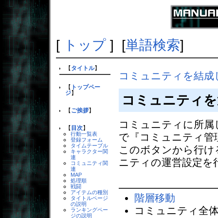
[
トップ
] [
単語検索
]
【
タイトル
】
コミュニティを結成
【
トップペー
ジ
】
コミュニティを
【
ご挨拶
】
コミュニティに所属
【
目次
】
行動一覧表
で『コミュニティ管
登録フォーム
タイムテーブル
このボタンから行け
キャラクター関
連
ニティの運営設定を
コミュニティ関
連
MAP
処理順
戦闘
アイテムの種別
階層移動
タイトルページ
の説明
コミュニティ全
ランキングペー
ジの説明