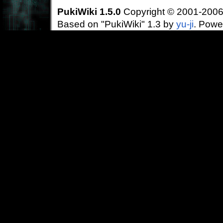
PukiWiki 1.5.0
Copyright © 2001-200
Based on "PukiWiki" 1.3 by
yu-ji
. Powe