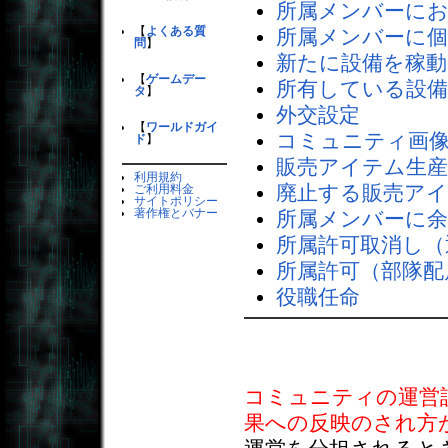
所属メンバーに
【
よくある質
所属メンバーに
問
】
新たに設備を稼
【
ゲームデー
所有している設
タ
】
外交設定
【
ワールドガイ
コミュニティ画
ド
】
販売アイテム生産
利用規約
廃止する販売ア
ご利用料金
サイトポリシー
著作権とバナー
所属メンバーに
所属許可取消し（
所属許可（部隊配
役職任命
コミュニティの運営
果への反映のされ方