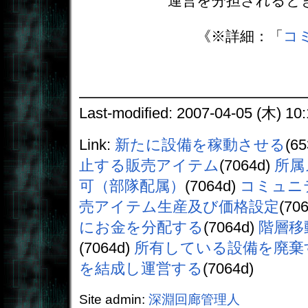
運営を分担されると
《※詳細：「
コ
Last-modified: 2007-04-05 (木) 10:
Link:
新たに設備を稼動させる
(6
止する販売アイテム
(7064d)
所属
可（部隊配属）
(7064d)
コミュニ
売アイテム生産及び価格設定
(70
にお金を分配する
(7064d)
階層移
(7064d)
所有している設備を廃棄
を結成し運営する
(7064d)
Site admin:
深淵回廊管理人