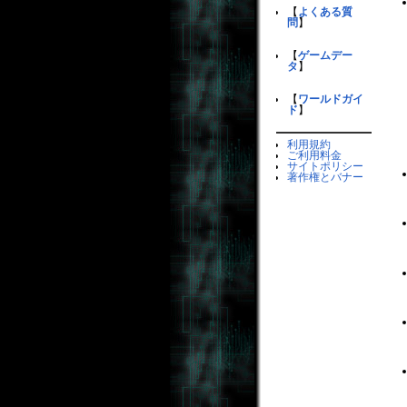
【
よくある質
問
】
【
ゲームデー
タ
】
【
ワールドガイ
ド
】
利用規約
ご利用料金
サイトポリシー
著作権とバナー