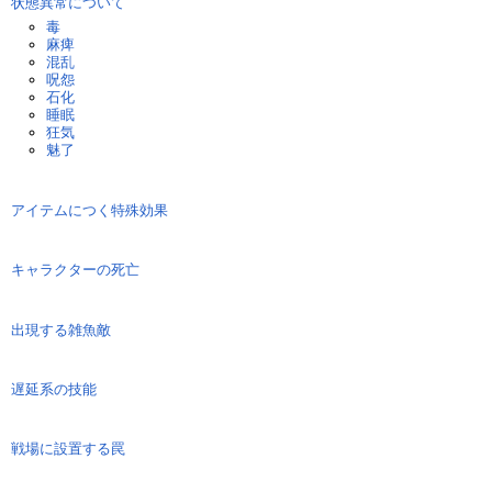
状態異常について
毒
麻痺
混乱
呪怨
石化
睡眠
狂気
魅了
アイテムにつく特殊効果
キャラクターの死亡
出現する雑魚敵
遅延系の技能
戦場に設置する罠