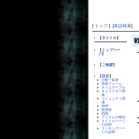
[
トップ
] [
単語検索
]
【
タイトル
】
【
トップペー
ジ
】
【
ご挨拶
】
【
目次
】
行動一覧表
登録フォーム
タイムテーブル
キャラクター関
連
コミュニティ関
連
MAP
処理順
戦闘
アイテムの種別
タイトルページ
の説明
ランキングペー
ジの説明